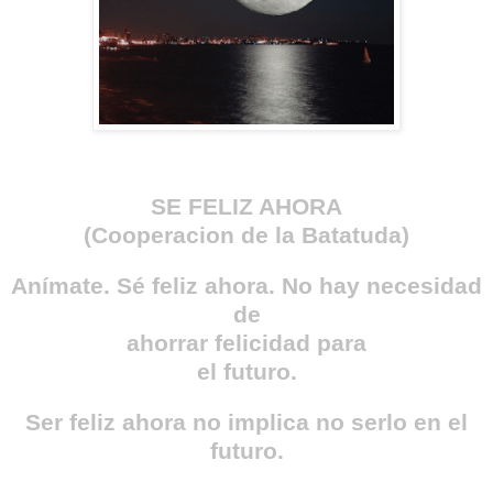
SE FELIZ AHORA
(Cooperacion de la Batatuda)
Anímate. Sé feliz ahora. No hay necesidad
de
ahorrar felicidad para
el futuro.
Ser feliz ahora no implica no serlo en el
futuro.